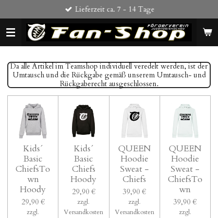
Lieferzeit ca. 7 - 14 Tage
Zum
Hauptinhalt
springen
Da alle Artikel im Teamshop individuell veredelt werden, ist der
Umtausch und die Rückgabe gemäß unserem Umtausch- und
Rückgaberecht ausgeschlossen.
Kids´
Kids´
QUEEN
QUEEN
Basic
Basic
Hoodie
Hoodie
ChiefsTo
Chiefs
Sweat -
Sweat -
wn
Hoody
Chiefs
ChiefsTo
Hoody
wn
29,90 €
39,90 €
29,90 €
39,90 €
zzgl.
zzgl.
zzgl.
Versandkosten
Versandkosten
zzgl.