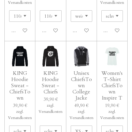
Versandkosten
Versandkosten
In den Warenkorb
In den Warenkorb
In den Warenkorb
In den Waren
KING
KING
Unisex
Women's
Hoodie
Hoodie
ChiefsTo
T-Shirt
Sweat -
Sweat -
wn
ChiefsTo
ChiefsTo
Chiefs
College
wn
wn
Jacke
Inspire T
39,90 €
39,90 €
49,90 €
19,90 €
zzgl.
zzgl.
Versandkosten
zzgl.
zzgl.
Versandkosten
Versandkosten
Versandkosten