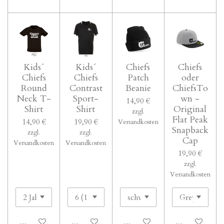
Kids´
Kids´
Chiefs
Chiefs
Chiefs
Chiefs
Patch
oder
Round
Contrast
Beanie
ChiefsTo
Neck T-
Sport-
wn -
14,90 €
Shirt
Shirt
Original
zzgl.
Flat Peak
14,90 €
19,90 €
Versandkosten
Snapback
zzgl.
zzgl.
Cap
Versandkosten
Versandkosten
19,90 €
zzgl.
Versandkosten
In den Warenkorb
In den Warenkorb
In den Warenkorb
In den Waren